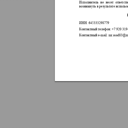
Исполнитель 
не 
несет 
ответст
возникнуть в результате использ
ИНН: 645333298779
Контактный телефон: +7 920 319
-mail: mr.asad83@ma
Контактный e