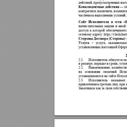
действий, предусмотренных нас
Конклюдентные действия 
—
э
контрагента 
заключить, 
изменить
частичном выполнении условий, 
Сайт 
Исполни
теля 
в 
сети 
«
вычислительных 
машин 
и 
иной 
доступ 
к
к
оторой 
обеспечиваетс
сетевому адресу: https://clashcha
r
Стороны Договора (Стороны)
–
у
сл
у
га, 
оказываемая
Услуга
установленных настоящей Оферт
2
2.1.
Исполнитель обязуется ок
в размере, порядке и сроки,
уста
2.2.
Наименование, 
количество
на 
основании 
сведений 
Испо
устанавливаются на сайте Исполн
2.3.
Исполнитель 
оказывает 
привлечением треть
их лиц, при 
Заказчиком
как за свои собствен