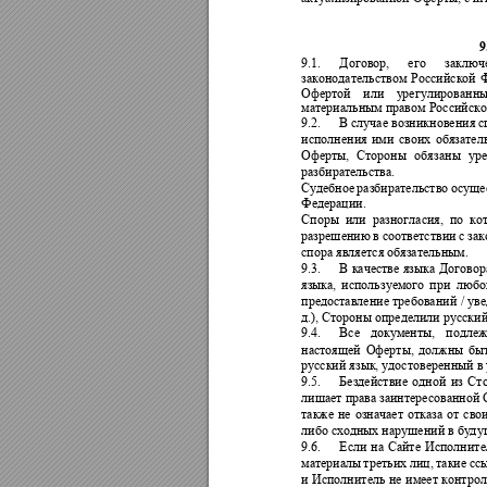
9
9.1.
Договор, 
его 
заключ
законодательством 
Российской 
Офертой 
или 
у
регулированны
материальным правом Российско
9.2.
В 
случае возникновения 
с
исполнения 
ими 
своих 
обязател
Оферты, 
Сторон
ы 
обяз
аны 
ур
разбирательства. 
Судебное 
разбирательство 
ос
уще
Федерации. 
Споры 
или 
разногласия, 
по 
ко
разрешению 
в 
соответствии 
с 
зак
спора является обязательным.
9.3.
В 
качестве 
языка 
Договора
языка, 
использ
у
емого 
п
ри 
любо
предоставление 
требований 
/ 
ув
д.), Стороны определили русский
9.4.
Все 
док
ументы, 
подлеж
настоящей 
Оферты, 
должн
ы 
бы
русский язык, удостоверенный в
9.5.
Бездействие 
одной 
из 
Ст
лишает права 
заинтересованной 
также 
не 
означает 
отказа 
от 
сво
либо сходных нарушений в бу
д
у
9.6.
Если 
н
а 
Сайте 
Исполните
материалы 
третьих ли
ц, 
такие 
сс
и 
Исполнитель 
н
е 
имеет 
контрол