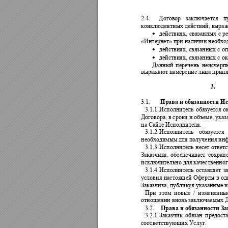
2.4.
Договор 
заключается 
п
конклюдентных действий, выраж
действиях, 
связанных 
с 
р

«Интернет»
при
наличии необхо
действиях, связанных с о

действиях, связанных с о

Данный 
перечень 
неисчерп
выражают намерение лица принят
3.
3.1.
Права и обязанности И
3.1.1.
Исполнитель 
обязуется 
о
Договора, 
в 
сроки и 
объе
ме, у
каз
на Сайте Исполнителя.
3.1.2.
Исполнитель 
обязу
ется 
необходимым для получения инф
3.1.3.
Исполнитель н
есет ответ
Заказчика, 
обеспечивает 
сохран
исключительно для качественног
3.1.4.
Исполнитель 
оставляет 
за
условия 
настоящей 
Оферты 
в 
од
Заказчика, публикуя указанные 
При 
этом 
н
овые 
/ 
и
змененны
отношении вновь заключаемых Д
3.2.
Права и обязанности За
3.2.1.
Заказчик
обязан 
предоста
соответствующих Услуг.