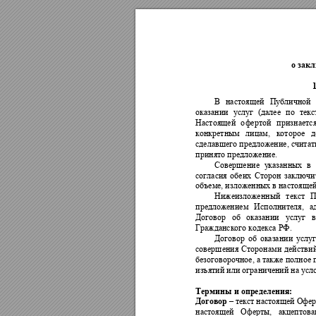
о зак
1
В 
настоящей 
Публичной 
оказании 
ус
луг 
(далее 
по
текс
Настоящей 
о
фертой 
признается
конкретным 
лицам, 
которое 
д
сделавшего предложение, считат
принято предложение.
Совершение 
у
казанных 
в 
согласия 
обеих 
Сторон 
заключи
объеме, изложенных в настояще
Нижеизложенный 
текст 
предложением
Исполнителя, 
а
Договор 
об 
оказании 
услуг 
в
Гражданского
кодекса РФ.
Договор 
об 
оказании 
услу
г
совершения 
Сторонами 
действий
безоговорочное, а также п
олное
изъятий или ограничений на
усл
Термины и определения:
–
текст 
настояще
й Офер
Договор
настоящей 
Оферты,
акцептова