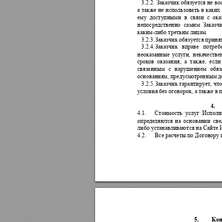
3.2.2.
Заказчик
обязуется 
не 
во
а 
также 
н
е 
использовать 
в 
каких
ему 
дост
у
пными 
в 
связи 
с 
ока
непосредственно 
самим 
Заказч
-
каким
либо третьим лицам.
3.2.3.
Заказчик
обяз
у
ется приня
3.2.4.
Заказчик 
вправ
е 
потреб
неоказанные 
усл
у
ги, 
нека
че
стве
срок
ов 
оказания, 
а 
также, 
е
сли
связанным 
с 
нарушением 
обяз
основаниям, предусмо
тренн
ым д
3.2.5.
Заказчик
гарантирует, 
что
условия без оговорок, а также в
4.
4.1.
Стоимость 
у
сл
уг 
Исполн
определяются 
на 
основании 
све
либо устанавливаются на Сайте 
4.2.
Все расчеты по Договору 
5.
Кон