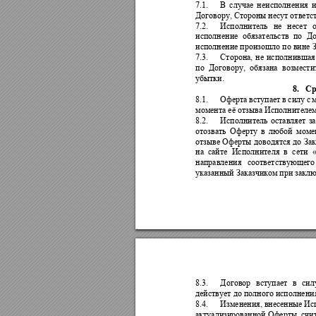
7.1.
В 
сл
у
чае 
неисполнения 
Договору, 
Стороны несу
т 
ответс
7.2.
Исполнитель 
не 
несет 
исполнение 
обяз
ательств 
по 
До
исполнени
е 
произошло по вине 
7.3.
Сторона, 
не 
исполнившая
по 
Договор
у
, 
обяз
ана 
возмести
убытки.
8.
Ср
8.1.
Оферта 
вст
упает 
в 
силу 
с 
момента её отзыва Исполнителе
8.2.
Исполнитель
оставляет 
за
отозвать 
Оферту 
в 
лю
бой 
моме
отзыве 
Оферты 
доводя
тся 
до 
Зак
на 
сайте 
Исполнителя 
в 
сети 
направления 
соответствующего
указанный Заказчиком при заклю
8.3.
Договор
вступает 
в 
сил
действует
до полного исполнени
8.4.
Изменения, 
внесе
нные 
Ис
актуализированной Оферты, счи