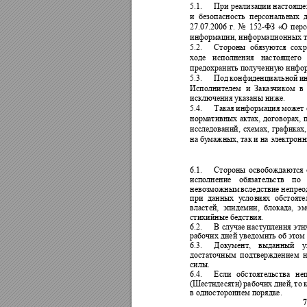
5.1.
При реализ
ации настояще
и
безопасность 
п
ерсональных 
152-
27.07.2006 
г. 
№
ФЗ 
«
О 
п
ер
информации,
информационных т
5.2.
Стороны 
обязу
ются 
сох
р
ходе 
исполнения 
настоящего 
предохранить полученну
ю инфо
5.3.
Под 
к
онфиденциальной 
и
Исполнителем 
и 
Заказчиком
в 
исключения указаны
ниже.
5.4.
Такая информация может 
нормативных 
актах, 
договорах, 
исследований, 
схемах, 
графиках,
на
бу
ма
жных, так и на электрон
6.1.
Стороны 
освобождаются 
исполнение 
обязательств 
по 
невозможным 
вследствие 
непрео
при 
данных 
у
сло
виях 
обстояте
властей, 
эпидемии, 
блокада, 
эм
стихийные бедствия. 
6.2.
В 
случае н
асту
пления 
эти
рабочих дней уведомить об этом
6.3.
Документ, 
выданный 
у
достаточным 
подтверждением 
силы. 
6.4.
Если 
обстоятельства 
н
е
(Шестидесяти) 
рабочих 
дней, 
то 
в одностороннем порядке. 
7