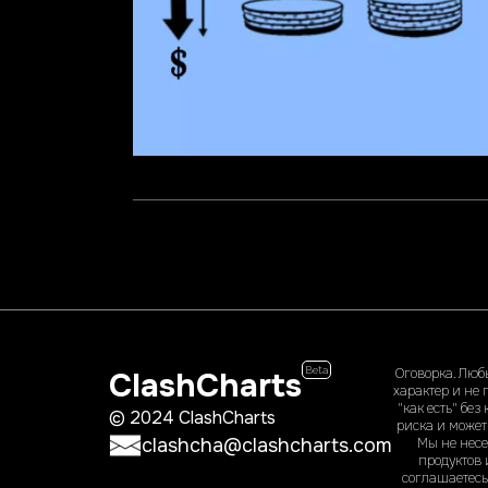
Beta
ClashCharts
Оговорка. Люб
характер и не
"как есть" бе
© 2024 ClashCharts
риска и может
clashcha@clashcharts.com
Мы не несе
продуктов 
соглашаетесь