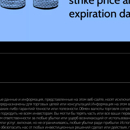
ые данные и информация, представленные на этом веб-сайте, носят исключ
 предназначены для торговых целей или консультаций.Информация на этом в
з каких-либо гарантий точности или полезности. Обмен валюты торговля соп
 подходить не всем инвесторам. Вы могли бы терять часть или все ваши пе
м ответственности за любые убытки или ущерб возникающий от использован
или услуг, включая, но не ограничиваясь, любые убытки ради прибыли. Исполь
 обезопасить нас от любых инвестиционных решений сделал или действия, 