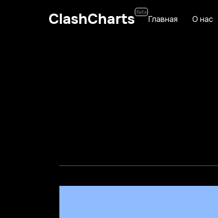
Beta
ClashCharts
Главная
О нас