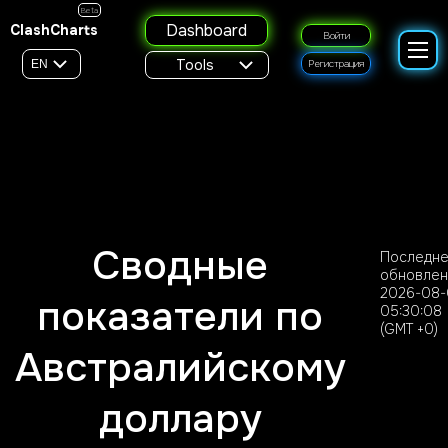
Beta
Dashboard
ClashCharts
Войти
Tools
EN
Регистрация
Сводные
Последн
обновлен
2026-08-
показатели по
05:30:08
(GMT +0)
Австралийскому
доллару