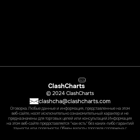
Beta
ClashCharts
© 2024 ClashCharts
clashcha@clashcharts.com
Оговорка. Любые данные и информация, представленные на этом
веб-сайте, носят исключительно ознакомительный характер и не
предназначены для торговых целей или консультаций.Информация
на этом веб-сайте предоставляется "как есть" без каких-либо гарантий
точности или полезности. Обмен валюты торговля сопряжена с
высоким уровнем риска и может подходить не всем инвесторам. Вы
могли бы терять часть или все ваши первоначальные инвестиции. Мы